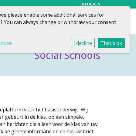
INLOGGEN
 we please enable some additional services for
Voor ouders
Praktisch
Contact
g
? You can always change or withdraw your consent
hoose
I decline
That's ok
Social Schools
eplatform voor het basisonderwijs. Wij
r gebeurt in de klas, op een simpele,
aan berichten die alleen voor de klas van uw
 ook de groepsinformatie en de nieuwsbrief