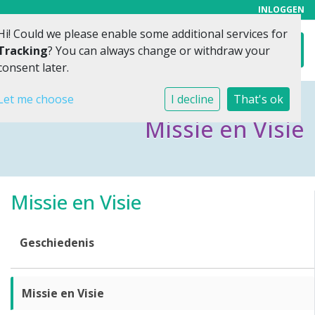
INLOGGEN
Hi! Could we please enable some additional services for
Toggl
Tracking
? You can always change or withdraw your
consent later.
Let me choose
I decline
That's ok
Missie en Visie
Missie en Visie
Geschiedenis
Missie en Visie