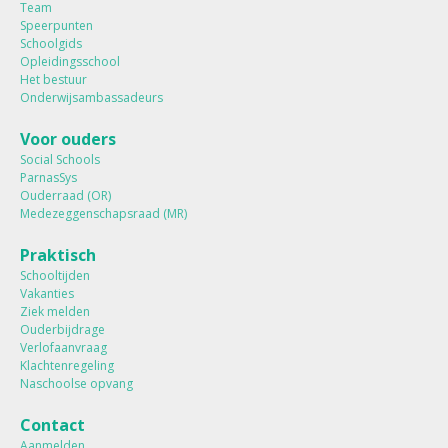
Team
Speerpunten
Schoolgids
Opleidingsschool
Het bestuur
Onderwijsambassadeurs
Voor ouders
Social Schools
ParnasSys
Ouderraad (OR)
Medezeggenschapsraad (MR)
Praktisch
Schooltijden
Vakanties
Ziek melden
Ouderbijdrage
Verlofaanvraag
Klachtenregeling
Naschoolse opvang
Contact
Aanmelden