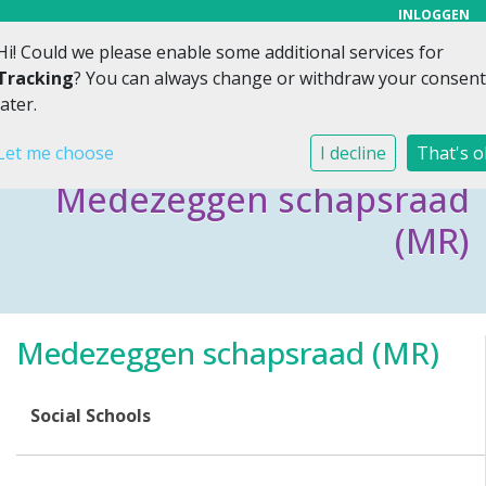
INLOGGEN
Hi! Could we please enable some additional services for
Toggl
Tracking
? You can always change or withdraw your consent
later.
Let me choose
I decline
That's o
Medezeggen schapsraad
(MR)
Medezeggen schapsraad (MR)
Social Schools