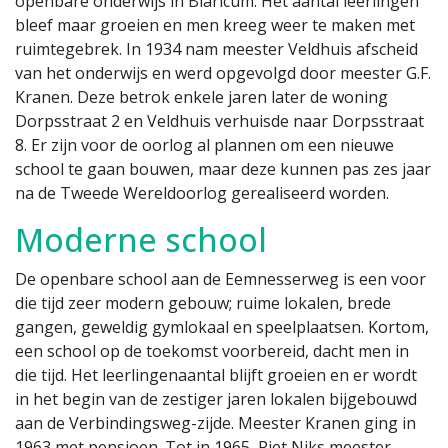
openbare onderwijs in Blaricum. Het aantal leerlingen
bleef maar groeien en men kreeg weer te maken met
ruimtegebrek. In 1934 nam meester Veldhuis afscheid
van het onderwijs en werd opgevolgd door meester G.F.
Kranen. Deze betrok enkele jaren later de woning
Dorpsstraat 2 en Veldhuis verhuisde naar Dorpsstraat
8. Er zijn voor de oorlog al plannen om een nieuwe
school te gaan bouwen, maar deze kunnen pas zes jaar
na de Tweede Wereldoorlog gerealiseerd worden.
Moderne school
De openbare school aan de Eemnesserweg is een voor
die tijd zeer modern gebouw; ruime lokalen, brede
gangen, geweldig gymlokaal en speelplaatsen. Kortom,
een school op de toekomst voorbereid, dacht men in
die tijd. Het leerlingenaantal blijft groeien en er wordt
in het begin van de zestiger jaren lokalen bijgebouwd
aan de Verbindingsweg-zijde. Meester Kranen ging in
1963 met pensioen. Tot in 1965 Piet Niks meester