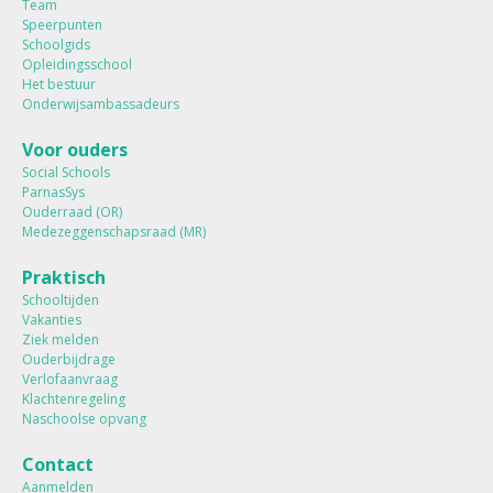
Team
Speerpunten
Schoolgids
Opleidingsschool
Het bestuur
Onderwijsambassadeurs
Voor ouders
Social Schools
ParnasSys
Ouderraad (OR)
Medezeggenschapsraad (MR)
Praktisch
Schooltijden
Vakanties
Ziek melden
Ouderbijdrage
Verlofaanvraag
Klachtenregeling
Naschoolse opvang
Contact
Aanmelden