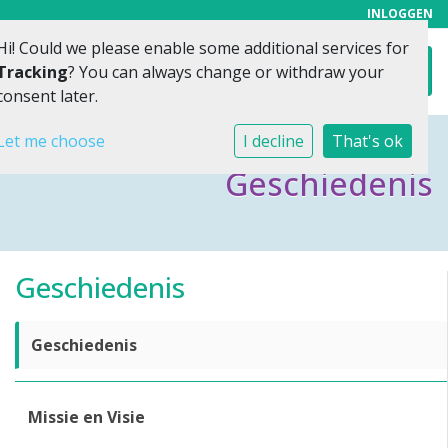
INLOGGEN
Hi! Could we please enable some additional services for
Toggl
Tracking
? You can always change or withdraw your
consent later.
Let me choose
I decline
That's ok
Geschiedenis
Geschiedenis
Geschiedenis
Missie en Visie