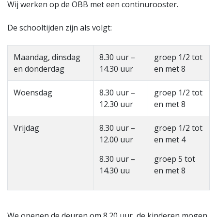
Wij werken op de OBB met een continurooster.
De schooltijden zijn als volgt:
Maandag, dinsdag
8.30 uur –
groep 1/2 tot
en donderdag
14.30 uur
en met 8
Woensdag
8.30 uur –
groep 1/2 tot
12.30 uur
en met 8
Vrijdag
8.30 uur –
groep 1/2 tot
12.00 uur
en met 4
8.30 uur –
groep 5 tot
14.30 uu
en met 8
We openen de deuren om 8.20 uur, de kinderen mogen