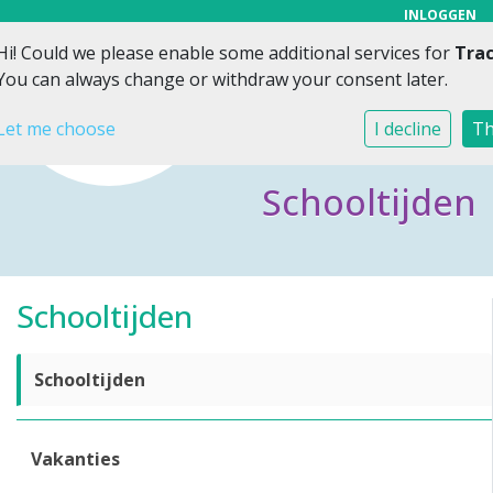
INLOGGEN
Hi! Could we please enable some additional services for
Tra
Toggl
You can always change or withdraw your consent later.
Let me choose
I decline
Th
Schooltijden
Schooltijden
Schooltijden
Vakanties