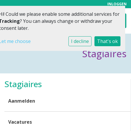
INLOGGEN
Hi! Could we please enable some additional services for
Toggl
Tracking
? You can always change or withdraw your
consent later.
Let me choose
I decline
That's ok
Stagiaires
Stagiaires
Aanmelden
Vacatures